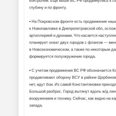
контролем. Ещё выше ВС РФ продвинулись к сев
глубину и по фронту.
▪️ На Покровском фронте есть продвижение наш
к Новопавловке в Днепропетровской обл, осло
артиллерией и дронами. Что касается наступле
планирует охват двух городов с флангов — мен
в Новоэкономическом, а также по некоторым д
формируется полуокружение города.
▪️ С учетом продвижения ВС РФ обозначается К
продавливают оборону ВСУ в районе Щербиновк
нет, идут бои. Из самой Константиновки приходя
Большой разброс. Город вытянут вдоль ж/д лин
вооружением и технику. Сейчас, как видно на ка
запада.