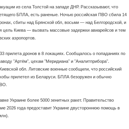
акуации из села Толстой на западе ДНР. Рассказывают, что
етящего БПЛА, есть раненые. Ночью российская ПВО сбила 14
онах, сбиты над Брянской обл, восьми — над Белгородской, и
ая цель Киева — вызвать массовые задержки авиарейсов и тем
вских аэропортов.
 33 прилета дронов в 8 локациях. Сообщалось о попаданиях по
аводу "Артём", цехам "Меридиана" и "Аналитприбора".
Киевской обл. Литовские военные сообщили, что российский
якобы прилетел из Беларуси. БПЛА безоружен и обычно
ПВО.
тавке Украине более 5000 зенитных ракет. Правительство
ние 2026 года предоставит Украине двустороннюю помощь в
млн).