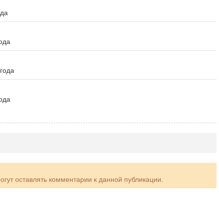
ода
ода
 года
ода
могут оставлять комментарии к данной публикации.