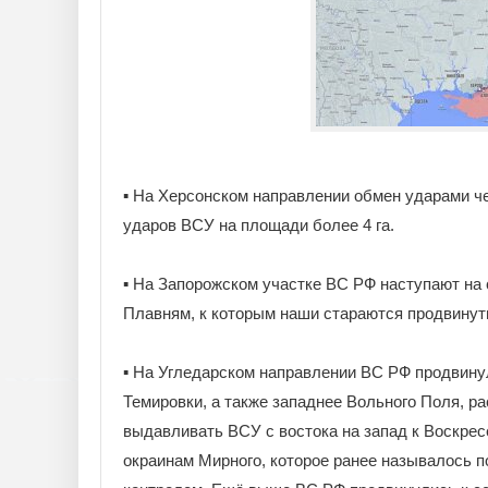
▪️ На Херсонском направлении обмен ударами 
ударов ВСУ на площади более 4 га.
▪️ На Запорожском участке ВС РФ наступают на
Плавням, к которым наши стараются продвинуть
▪️ На Угледарском направлении ВС РФ продвинул
Темировки, а также западнее Вольного Поля, р
выдавливать ВСУ с востока на запад к Воскре
окраинам Мирного, которое ранее называлось 