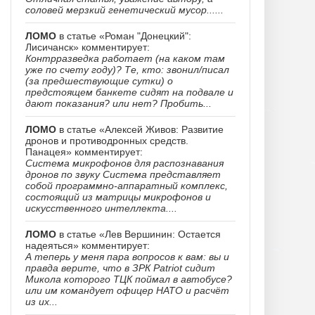
соловей мерзкий генетический мусор......
ЛОМО
в статье «Роман "Донецкий":
Лисичанск» комментирует:
Контрразведка работает (на каком там
уже по счету году)? Те, кто: звонил/писал
(за предшествующие сутки) о
предстоящем банкете сидят на подвале и
дают показания? или нет? Пробить...
ЛОМО
в статье «Алексей Живов: Развитие
дронов и противодронных средств.
Панацея» комментирует:
Система микрофонов для распознавания
дронов по звуку Система представляет
собой программно-аппаратный комплекс,
состоящий из матрицы микрофонов и
искусственного интеллекта....
ЛОМО
в статье «Лев Вершинин: Остается
надеяться» комментирует:
А теперь у меня пара вопросов к вам: вы и
правда верите, что в ЗРК Patriot сидит
Микола которого ТЦК поймал в автобусе?
или им командует офицер НАТО и расчёт
из их...