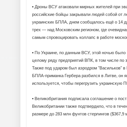
▪️ Дроны ВСУ атаковали мирных жителей при эв
российские бойцы закрывали людей собой от л
украинских БПЛА, днем сообщалось ещё о 14 др
трех — над Московским регионом, где очевидн
самым спровоцировать коллапс в работе моско
▪️ По Украине, по данным ВСУ, этой ночью было
целому ряду предприятий ВПК, в том числе по з
Также под ударом был аэродром "Васильков" в 
БПЛА-приманка Гербера разбился в Литве, он 
используется, чтобы перегрузить украинскую 
▪️ Великобритания подписала соглашение о пос
Великобритании также подтвердило, что в тече
размере до 283 млн фунтов стерлингов ($367,9 