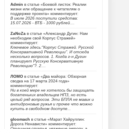
Admin
в статье «Боевой листок: Реалии
жизни или обращение к читателям о
поддержке проекта» комментирует:
В июле 2026 поступили средства:
15.07.2026 - ВТБ - 1000 рублей....
ZaNoZa
в статье «Александр Дугин: Нам
необходим свой Корпус Стражей»
комментирует:
Ключевое здесь:"Корпус Стражей. Русской
Консервативной Революции". И отсюда
несколько вопросов. 1. Когда г-н Дугин
планирует Русскую Консервативную
Революцию"?. 2....
ЛОМО
в статье «Два майора: Обзорная
сводка на 17 марта 2024 года»
комментирует:
Ни в коей мере не хотелось бы защищать
богатеньких владельцев НПЗ, но есть
целый ряд вопросов. Эти БПЛА не мавик и
антидроновые ружья и прочее что можно
купить в свободном доступе...
gloomach
в статье «Марат Хайруллин:
Дорога Ненависти» комментирует:
Отличная статья, уважение автору, а