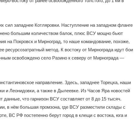
еро-востоку от ранее освобождённого Толстого, до 1 км в
их сил западнее Котляровки. Наступление на западном фланге
жнено большим количеством балок, плюс ВСУ мощно бьют
ния на Покровск и Мирноград, то наше командование, похоже,
ее ресурсозатратный метод. К востоку от Мирнограда идут бои
анным освобождено село Разино к северу от Мирнограда —
онстантиновское направление. Здесь, западнее Торецка, наши
и и Леонидовки, а также в Дылеевке. Из Часов Яра новостей
т данные, что гарнизон ВСУ составляет от 8 до 15 тысяч.
ии, в нём большая промзона, где ВСУ разместили склады с
рте, ВС РФ постепенно берут город в клещи с востока, юга и