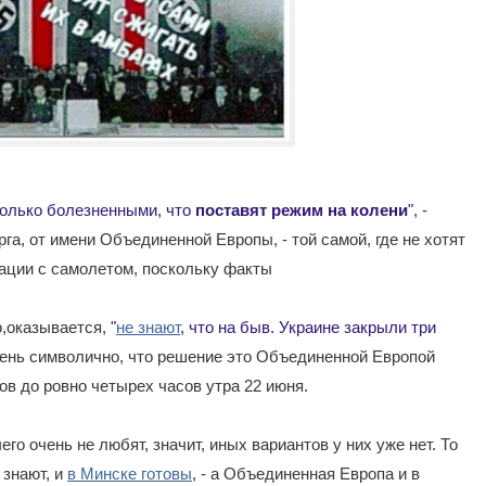
только болезненными, что
поставят режим на колени
"
, -
га, от имени Объединенной Европы, - той самой, где не хотят
ации с самолетом, поскольку факты
о,оказывается,
"
не знают
, что на быв. Украине закрыли три
 очень символично, что решение это Объединенной Европой
ов до ровно четырех часов утра 22 июня.
его очень не любят, значит, иных вариантов у них уже нет. То
 знают, и
в Минске готовы
, - а Объединенная Европа и в