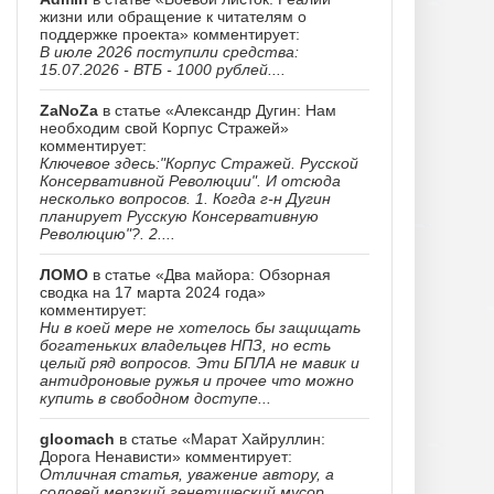
жизни или обращение к читателям о
поддержке проекта» комментирует:
В июле 2026 поступили средства:
15.07.2026 - ВТБ - 1000 рублей....
ZaNoZa
в статье «Александр Дугин: Нам
необходим свой Корпус Стражей»
комментирует:
Ключевое здесь:"Корпус Стражей. Русской
Консервативной Революции". И отсюда
несколько вопросов. 1. Когда г-н Дугин
планирует Русскую Консервативную
Революцию"?. 2....
ЛОМО
в статье «Два майора: Обзорная
сводка на 17 марта 2024 года»
комментирует:
Ни в коей мере не хотелось бы защищать
богатеньких владельцев НПЗ, но есть
целый ряд вопросов. Эти БПЛА не мавик и
антидроновые ружья и прочее что можно
купить в свободном доступе...
gloomach
в статье «Марат Хайруллин:
Дорога Ненависти» комментирует:
Отличная статья, уважение автору, а
соловей мерзкий генетический мусор......