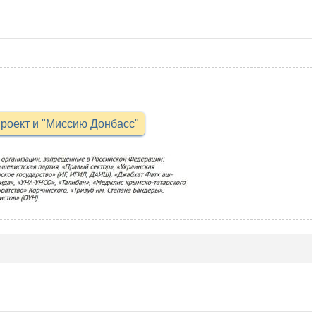
роект и "Миссию Донбасс"