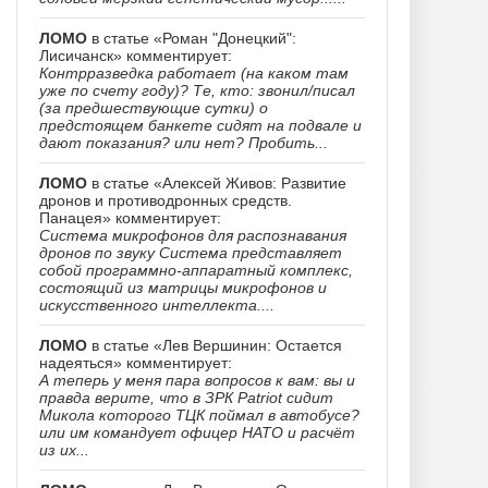
ЛОМО
в статье «Роман "Донецкий":
Лисичанск» комментирует:
Контрразведка работает (на каком там
уже по счету году)? Те, кто: звонил/писал
(за предшествующие сутки) о
предстоящем банкете сидят на подвале и
дают показания? или нет? Пробить...
ЛОМО
в статье «Алексей Живов: Развитие
дронов и противодронных средств.
Панацея» комментирует:
Система микрофонов для распознавания
дронов по звуку Система представляет
собой программно-аппаратный комплекс,
состоящий из матрицы микрофонов и
искусственного интеллекта....
ЛОМО
в статье «Лев Вершинин: Остается
надеяться» комментирует:
А теперь у меня пара вопросов к вам: вы и
правда верите, что в ЗРК Patriot сидит
Микола которого ТЦК поймал в автобусе?
или им командует офицер НАТО и расчёт
из их...