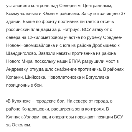
установили контроль над Северным, Центральным,
Коммунальным и Южным районами. За сутки зачищено 37
зданий. Выше по фронту противник пытается отсечь
российский плацдарм за р. Нитриус. ВСУ атакуют с
севера на 12-километровом участке по рубежу Среднее-
Новое-Новомихайловка и с юга из района Дробышево к
Шандриголово. Завязли накаты противника из района
Нового Мира, поскольку наши БПЛА разрушили мост в
Андреевку, откуда шло снабжение противника. В районах
Копанки, Шийковка, Новоплатоновка и Богуславка
позиционные бои.
▪️В Купянске – городские бои. На севере от города, в
районе Кондрашовки, расширена зона контроля. В
Купняск-Узловм наши операторы поражают позиции ВСУ
за Осколом.