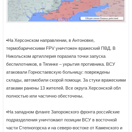
▪️На Херсонском направлении, в Антоновке,
термобарическими FPV уничтожен вражеский ПВД. В
Никольском артиллерия поразила точки запуска
беспилотников, в Тягинке – укрытия противника. ВСУ
атаковали Горностаевскую больницу: повреждены
склады, автомобили скорой помощи. За стуки вражескими
атаками ранены 13 жителей. Все округа Херсонской обл
полностью или частично обесточены.
▪️На западном фланге Запорожского фронта российские
подразделения уничтожают позиции ВСУ в восточной
части Степногорска и на северо-востоке от Каменского и