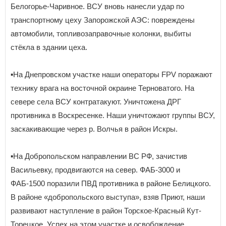
Белогорье-Чаривное. ВСУ вновь нанесли удар по
транспортному цеху Запорожской АЭС: повреждены
автомобили, топливозаправочные колонки, выбиты
стёкла в здании цеха.
▪️На Днепровском участке наши операторы FPV поражают
технику врага на восточной окраине Терноватого. На
севере села ВСУ контратакуют. Уничтожена ДРГ
противника в Воскресенке. Наши уничтожают группы ВСУ,
заскакивающие через р. Волчья в район Искры.
▪️На Добропольском направлении ВС РФ, зачистив
Васильевку, продвигаются на север. ФАБ-3000 и
ФАБ-1500 поразили ПВД противника в районе Белицкого.
В районе «добропольского выступа», взяв Приют, наши
развивают наступление в район Торское-Красный Кут-
Торецкое. Успех на этом участке и освобождение