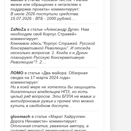
жизни или обращение к читателям о
поддержке проекта» комментирует:
В июле 2026 поступили средства:
15.07.2026 - ВТБ - 1000 рублей....
ZaNoZa
в статье «Александр Дугин: Нам
необходим свой Корпус Стражей»
комментирует:
Ключевое здесь:"Корпус Стражей. Русской
Консервативной Революции". И отсюда
несколько вопросов. 1. Когда г-н Дугин
планирует Русскую Консервативную
Революцию"?. 2....
ЛОМО
в статье «Два майора: Обзорная
сводка на 17 марта 2024 года»
комментирует:
Ни в коей мере не хотелось бы защищать
богатеньких владельцев НПЗ, но есть
целый ряд вопросов. Эти БПЛА не мавик и
антидроновые ружья и прочее что можно
купить в свободном доступе...
gloomach
в статье «Марат Хайруллин:
Дорога Ненависти» комментирует:
Отличная статья, уважение автору, а
соловей мерзкий генетический мусор......