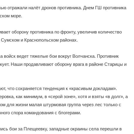
чью отражали налёт дронов противника. Днем ГШ противника
ском море.
ивает оборону противника по фронту, увеличив количество
в Сумском и Краснопольском районах.
ка войск ведет тяжелые бои вокруг Волчанска. Противник
кует. Наши продавливают оборону врага в районе Старицы и
ают, что сохраняется тенденция к «красивым докладам».
овка, как минимум, в «серой зоне», хотя и взяты «в долг», а
ком для жизни малая штурмовая группа через лес только с
ного спора командования с блогерами.
лись бои за Плещеевку, западные окраины села перешли в