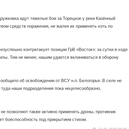
Дружковка идут тяжелые бои за Торецкое у реки Казённый
вом средств поражения, не жалея их применять хоть по
безуспешно контратакует позиции ГрВ «Восток»: за сутки в ходе
илы. Тем не менее, нашим удается вклиниваться в оборону
ообщило об освобождении от ВСУ н.п. Белогорье. В селе не
ь туда наши подразделения пока нецелесообразно.
 не позволяют также активно применять дроны, противник
ет боеспособность под прикрытием стихии.