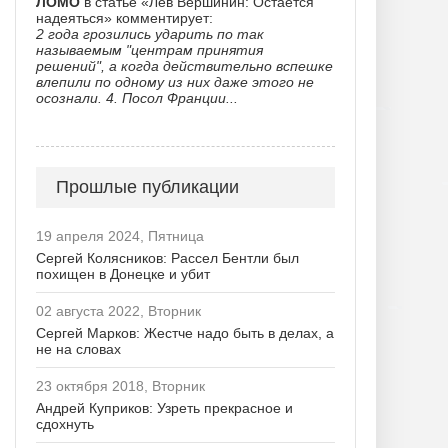
ЛОМО
в статье «Лев Вершинин: Остается
надеяться» комментирует:
2 года грозились ударить по так
называемым "центрам принятия
решений", а когда действительно вспешке
влепили по одному из них даже этого не
осознали. 4. Посол Франции...
Прошлые публикации
19 апреля 2024, Пятница
Сергей Колясников: Рассел Бентли был
похищен в Донецке и убит
02 августа 2022, Вторник
Сергей Марков: Жестче надо быть в делах, а
не на словах
23 октября 2018, Вторник
Андрей Куприков: Узреть прекрасное и
сдохнуть