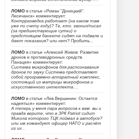
ЛОМО
в статье «Роман "Донецкий":
Лисичанск» комментирует:
Контрразведка работает (на каком там
уже по счету году)? Те, кто: звонил/писал
(за предшествующие сутки) о
предстоящем банкете сидят на подвале и
дают показания? или нет? Пробить...
ЛОМО
в статье «Алексей Живов: Развитие
дронов и противодронных средств.
Панацея» комментирует:
Система микрофонов для распознавания
дронов по звуку Система представляет
собой программно-аппаратный комплекс,
состоящий из матрицы микрофонов и
искусственного интеллекта....
ЛОМО
в статье «Лев Вершинин: Остается
надеяться» комментирует:
А теперь у меня пара вопросов к вам: вы и
правда верите, что в ЗРК Patriot сидит
Микола которого ТЦК поймал в автобусе?
или им командует офицер НАТО и расчёт
из их...