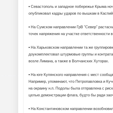
▪️ Севастополь и западное побережье Крыма но
опубликовал кадры ударов по вышкам в Каспий
▪️ На Сумском направлении ГрВ "Север" растаск
точек напряжения на участке ответственности 
▪️ На Харьковском направлении та же группиров
доукомплектовал штурмовые группы и контрата
возле Лимана, а также в Волчанских Хуторах.
▪️ На юге Купянского направления с мест сообщ
Например, упоминают, что Петропавловка и Кучер
на окраину н.п. Подолы была отправлена с рис
целью демонстрации флага, будто бы ради заоч
▪️ На Константиновском направлении возобнови