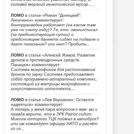
соловей мерзкий генетический мусор......
ЛОМО
в статье «Роман "Донецкий":
Лисичанск» комментирует:
Контрразведка работает (на каком там
уже по счету году)? Те, кто: звонил/писал
(за предшествующие сутки) о
предстоящем банкете сидят на подвале и
дают показания? или нет? Пробить...
ЛОМО
в статье «Алексей Живов: Развитие
дронов и противодронных средств.
Панацея» комментирует:
Система микрофонов для распознавания
дронов по звуку Система представляет
собой программно-аппаратный комплекс,
состоящий из матрицы микрофонов и
искусственного интеллекта....
ЛОМО
в статье «Лев Вершинин: Остается
надеяться» комментирует:
А теперь у меня пара вопросов к вам: вы и
правда верите, что в ЗРК Patriot сидит
Микола которого ТЦК поймал в автобусе?
или им командует офицер НАТО и расчёт
из их...