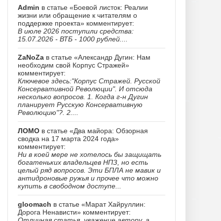
Admin
в статье «Боевой листок: Реалии
жизни или обращение к читателям о
поддержке проекта» комментирует:
В июле 2026 поступили средства:
15.07.2026 - ВТБ - 1000 рублей....
ZaNoZa
в статье «Александр Дугин: Нам
необходим свой Корпус Стражей»
комментирует:
Ключевое здесь:"Корпус Стражей. Русской
Консервативной Революции". И отсюда
несколько вопросов. 1. Когда г-н Дугин
планирует Русскую Консервативную
Революцию"?. 2....
ЛОМО
в статье «Два майора: Обзорная
сводка на 17 марта 2024 года»
комментирует:
Ни в коей мере не хотелось бы защищать
богатеньких владельцев НПЗ, но есть
целый ряд вопросов. Эти БПЛА не мавик и
антидроновые ружья и прочее что можно
купить в свободном доступе...
gloomach
в статье «Марат Хайруллин:
Дорога Ненависти» комментирует:
Отличная статья, уважение автору, а