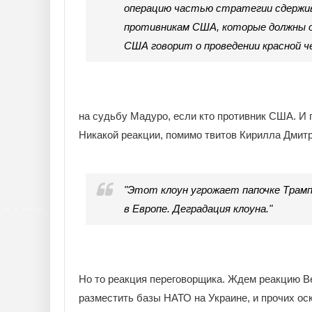
операцию частью стратегии сдержив
противникам США, которые должны о
США говорит о проведении красной 
на судьбу Мадуро, если кто противник США. И 
Никакой реакции, помимо твитов Кирилла Дмитри
"Этот клоун угрожает папочке Трамп
в Европе. Деградация клоуна."
Но то реакция переговорщика. Ждем реакцию Ве
разместить базы НАТО на Украине, и прочих оск