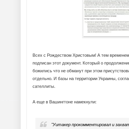
Всех с Рождеством Христовым! А тем временем
подписан этот документ. Который о продолжен
божились что не обманут при этом присутствов
отдельно. И базы на территории Украины, согл
сателлиты.
А еще в Вашингтоне намекнули:
"Уитакер прокомментировал и захва