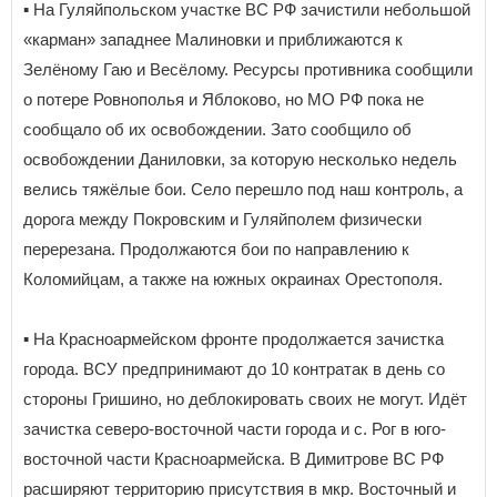
▪️ На Гуляйпольском участке ВС РФ зачистили небольшой
«карман» западнее Малиновки и приближаются к
Зелёному Гаю и Весёлому. Ресурсы противника сообщили
о потере Ровнополья и Яблоково, но МО РФ пока не
сообщало об их освобождении. Зато сообщило об
освобождении Даниловки, за которую несколько недель
велись тяжёлые бои. Село перешло под наш контроль, а
дорога между Покровским и Гуляйполем физически
перерезана. Продолжаются бои по направлению к
Коломийцам, а также на южных окраинах Орестополя.
▪️ На Красноармейском фронте продолжается зачистка
города. ВСУ предпринимают до 10 контратак в день со
стороны Гришино, но деблокировать своих не могут. Идёт
зачистка северо-восточной части города и с. Рог в юго-
восточной части Красноармейска. В Димитрове ВС РФ
расширяют территорию присутствия в мкр. Восточный и