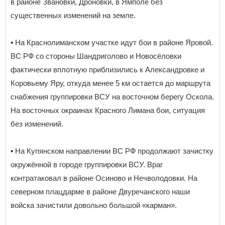
в районе Звановки, Дроновки, в Ямполе без
существенных изменений на земле.
▪️ На Краснолиманском участке идут бои в районе Яровой.
ВС РФ со стороны Шандриголово и Новосёловки
фактически вплотную приблизились к Александровке и
Коровьему Яру, откуда менее 5 км остается до маршрута
снабжения группировки ВСУ на восточном берегу Оскола.
На восточных окраинах Красного Лимана бои, ситуация
без изменений.
▪️ На Купянском направлении ВС РФ продолжают зачистку
окружённой в городе группировки ВСУ. Враг
контратаковал в районе Осиново и Нечволодовки. На
северном плацдарме в районе Двуречанского наши
войска зачистили довольно большой «карман».