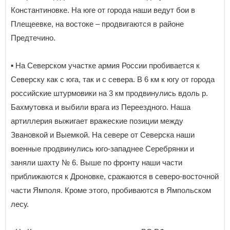
Константиновке. На юге от города наши ведут бои в
Плещеевке, на востоке – продвигаются в районе
Предтечино.
▪️ На Северском участке армия России пробивается к
Северску как с юга, так и с севера. В 6 км к югу от города
российские штурмовики на 3 км продвинулись вдоль р.
Бахмутовка и выбили врага из Переездного. Наша
артиллерия выжигает вражеские позиции между
Звановкой и Выемкой. На севере от Северска наши
военные продвинулись юго-западнее Серебрянки и
заняли шахту № 6. Выше по фронту наши части
приближаются к Дроновке, сражаются в северо-восточной
части Ямполя. Кроме этого, пробиваются в Ямпольском
лесу.