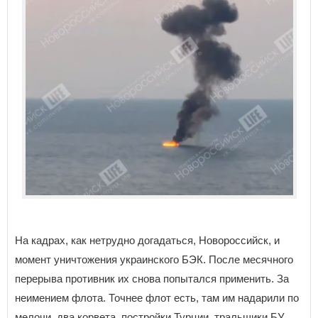
На кадрах, как нетрудно догадаться, Новороссийск, и
момент уничтожения украинского БЭК. После месячного
перерыва противник их снова попытался применить. За
неимением флота. Точнее флот есть, там им надарили по
мелочи, два корвета, постройки Турции, тральщики БУ,