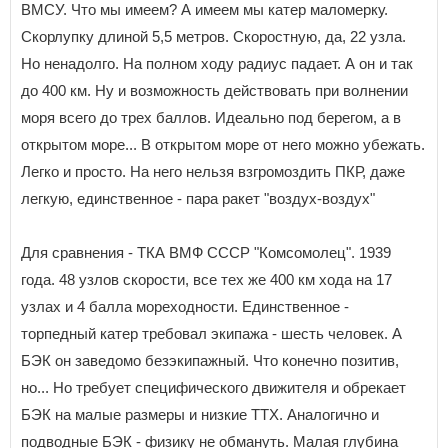
ВМСУ. Что мы имеем? А имеем мы катер маломерку.
Скорлупку длиной 5,5 метров. Скоростную, да, 22 узла.
Но ненадолго. На полном ходу радиус падает. А он и так
до 400 км. Ну и возможность действовать при волнении
моря всего до трех баллов. Идеально под берегом, а в
открытом море... В открытом море от него можно убежать.
Легко и просто. На него нельзя взгромоздить ПКР, даже
легкую, единственное - пара ракет "воздух-воздух"
Для сравнения - ТКА ВМФ СССР "Комсомолец". 1939
года. 48 узлов скорости, все тех же 400 км хода на 17
узлах и 4 балла мореходности. Единственное -
торпедный катер требовал экипажа - шесть человек. А
БЭК он заведомо безэкипажный. Что конечно позитив,
но... Но требует специфического движителя и обрекает
БЭК на малые размеры и низкие ТТХ. Аналогично и
подводные БЭК - физику не обмануть. Малая глубина