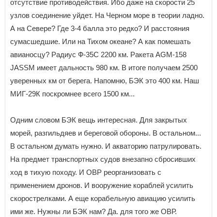
отсутствие противодействия. Ибо даже на скорости 25
узлов соединение уйдет. На Черном море в теории ладно.
А на Севере? Где 3-4 балла это редко? И расстояния
сумасшедшие. Или на Тихом океане? А как помешать
авианосцу? Радиус Ф-35С 2200 км. Ракета AGM-158
JASSM имеет дальность 980 км. В итоге получаем 2500
уверенных км от берега. Напомню, БЭК это 400 км. Наш
МИГ-29К поскромнее всего 1500 км...
Одним словом БЭК вещь интересная. Для закрытых
морей, разгильдяев и береговой обороны. В остальном...
В остальном думать нужно. И акваторию патрулировать.
На предмет транспортных судов внезапно сбросивших
ход в тихую походу. И ОВР реорганизовать с
применением дронов. И вооружение кораблей усилить
скорострелками. А еще корабельную авиацию усилить
ими же. Нужны ли БЭК нам? Да. для того же ОВР.