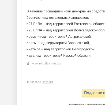
В течение прошедшей ночи дежурными средств
беспилотных летательных аппаратов:
▪️ 27 БпЛА – над территорией Ростовской област
▪️ 25 БпЛА – над территорией Волгоградской обл
▪️ семь – над территорией Астраханской,
▪️ пять – над территорией Воронежской,
▪️ четыре – над территорией Белгородской
▪️ два над территорией Курской области.
источник:
Два майора
В разделе
Новости
Поддержи п