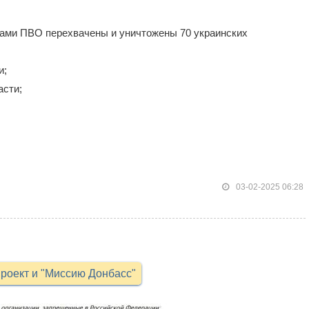
ами ПВО перехвачены и уничтожены 70 украинских
и;
асти;
03-02-2025 06:28
роект и "Миссию Донбасс"