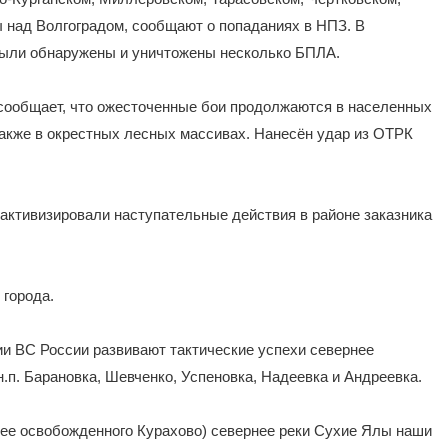
 над Волгоградом, сообщают о попаданиях в НПЗ. В
были обнаружены и уничтожены несколько БПЛА.
р" сообщает, что ожесточенные бои продолжаются в населенных
также в окрестных лесных массивах. Нанесён удар из ОТРК
 активизировали наступательные действия в районе заказника
 города.
ии ВС России развивают тактические успехи севернее
н.п. Барановка, Шевченко, Успеновка, Надеевка и Андреевка.
нее освобожденного Курахово) севернее реки Сухие Ялы наши