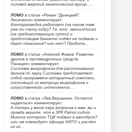
соловей мерзкий генетический мусор......
ЛОМО
в статье «Роман "Донецкий":
Лисичанск» комментирует:
Контрразведка работает (на каком там
уже по счету году)? Те, кто: звонил/писал
(за предшествующие сутки) о
предстоящем банкете сидят на подвале и
дают показания? или нет? Пробить...
ЛОМО
в статье «Алексей Живов: Развитие
дронов и противодронных средств.
Панацея» комментирует:
Система микрофонов для распознавания
дронов по звуку Система представляет
собой программно-аппаратный комплекс,
состоящий из матрицы микрофонов и
искусственного интеллекта....
ЛОМО
в статье «Лев Вершинин: Остается
надеяться» комментирует:
А теперь у меня пара вопросов к вам: вы и
правда верите, что в ЗРК Patriot сидит
Микола которого ТЦК поймал в автобусе?
или им командует офицер НАТО и расчёт
из их...