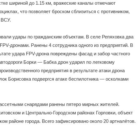
тке шириной до 1.15 км, вражеские каналы отмечают
циклах, что позволяет броском сблизиться с противником,
 ВСУ.
ровали удары по гражданским объектам. В селе Репяховка два
PV-дронами. Ранены 4 сотрудника одного из предприятий. В
ьтате удара FPV-дрона повреждены фасад и забор частного
автодороги Борки — Бабка дрон ударил по легковому
производственного предприятия в результате атаки дрона
лок Борисовка подвергся атаке беспилотника — осколками
 кассетными снарядами ранены пятеро мирных жителей.
товском и Центрально-Городском районах Горловки, объект
ом районе города. Всего зафиксировано около 20 артналётов.