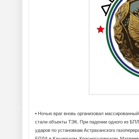
▪️ Ночью враг вновь организовал массированны
стали объекты ТЭК. При падении одного из БП
ударов по установкам Астраханского газопере
БПЛА в Кашарском, Красносулинском, Матвеево