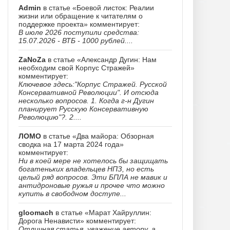
Admin
в статье «Боевой листок: Реалии
жизни или обращение к читателям о
поддержке проекта» комментирует:
В июле 2026 поступили средства:
15.07.2026 - ВТБ - 1000 рублей....
ZaNoZa
в статье «Александр Дугин: Нам
необходим свой Корпус Стражей»
комментирует:
Ключевое здесь:"Корпус Стражей. Русской
Консервативной Революции". И отсюда
несколько вопросов. 1. Когда г-н Дугин
планирует Русскую Консервативную
Революцию"?. 2....
ЛОМО
в статье «Два майора: Обзорная
сводка на 17 марта 2024 года»
комментирует:
Ни в коей мере не хотелось бы защищать
богатеньких владельцев НПЗ, но есть
целый ряд вопросов. Эти БПЛА не мавик и
антидроновые ружья и прочее что можно
купить в свободном доступе...
gloomach
в статье «Марат Хайруллин:
Дорога Ненависти» комментирует:
Отличная статья, уважение автору, а