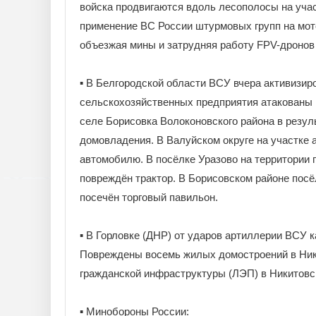
войска продвигаются вдоль лесополосы на учас
применение ВС России штурмовых групп на мото
объезжая мины и затрудняя работу FPV-дронов
▪️ В Белгородской области ВСУ вчера активизи
сельскохозяйственных предприятия атакованы F
селе Борисовка Волоконовского района в резул
домовладения. В Валуйском округе на участке 
автомобилю. В посёлке Уразово на территории 
повреждён трактор. В Борисовском районе посё
посечён торговый павильон.
▪️ В Горловке (ДНР) от ударов артиллерии ВСУ
Повреждены восемь жилых домостроений в Ники
гражданской инфраструктуры (ЛЭП) в Никитовск
▪️ Минобороны России: