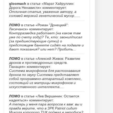
gloomach
в статье «Марат Хайруллин:
Дорога Ненависти» комментирует:
Отличная статья, уважение автору, а
соловей мерзкий генетический мусор......
ЛОМО
в статье «Роман "Донецкий":
Лисичанск» комментирует:
Контрразведка работает (на каком там
уже по счету году)? Те, кто: звонил/писал
(за предшествующие сутки) о
предстоящем банкете сидят на подвале и
дают показания? или нет? Пробить...
ЛОМО
в статье «Алексей Живов: Развитие
дронов и противодронных средств.
Панацея» комментирует:
Система микрофонов для распознавания
дронов по звуку Система представляет
собой программно-аппаратный комплекс,
состоящий из матрицы микрофонов и
искусственного интеллекта....
ЛОМО
в статье «Лев Вершинин: Остается
надеяться» комментирует:
А теперь у меня пара вопросов к вам: вы и
правда верите, что в ЗРК Patriot сидит
Микола которого ТЦК поймал в автобусе?