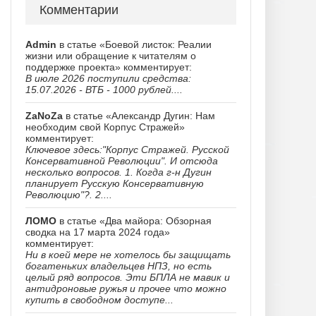
Комментарии
Admin
в статье «Боевой листок: Реалии
жизни или обращение к читателям о
поддержке проекта» комментирует:
В июле 2026 поступили средства:
15.07.2026 - ВТБ - 1000 рублей....
ZaNoZa
в статье «Александр Дугин: Нам
необходим свой Корпус Стражей»
комментирует:
Ключевое здесь:"Корпус Стражей. Русской
Консервативной Революции". И отсюда
несколько вопросов. 1. Когда г-н Дугин
планирует Русскую Консервативную
Революцию"?. 2....
ЛОМО
в статье «Два майора: Обзорная
сводка на 17 марта 2024 года»
комментирует:
Ни в коей мере не хотелось бы защищать
богатеньких владельцев НПЗ, но есть
целый ряд вопросов. Эти БПЛА не мавик и
антидроновые ружья и прочее что можно
купить в свободном доступе...