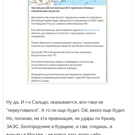
Ну да. И г-н Сальдо, оказывается, все-таки не
"переутомился". А то ли еще будет. Ой, много еще будет.
Но, полагаю, ни эта провокация, ни удары по Крыму,
ЗАЭС, Белгородчине и Курщине, а там, глядишь, и
взрывы в Москве, - не повод дать врагу себя