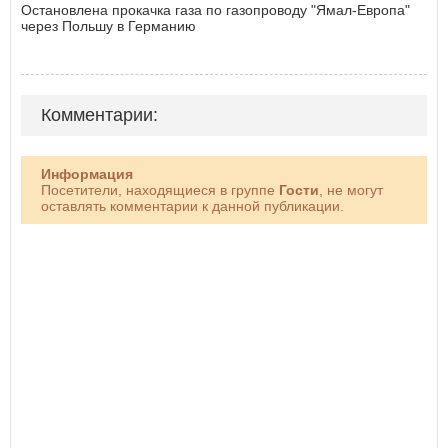
Остановлена прокачка газа по газопроводу "Ямал-Европа"
через Польшу в Германию
Комментарии:
Информация
Посетители, находящиеся в группе
Гости
, не могут
оставлять комментарии к данной публикации.