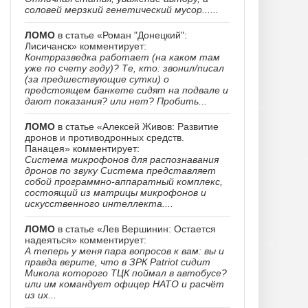
соловей мерзкий генетический мусор......
ЛОМО
в статье «Роман "Донецкий":
Лисичанск» комментирует:
Контрразведка работает (на каком там
уже по счету году)? Те, кто: звонил/писал
(за предшествующие сутки) о
предстоящем банкете сидят на подвале и
дают показания? или нет? Пробить...
ЛОМО
в статье «Алексей Живов: Развитие
дронов и противодронных средств.
Панацея» комментирует:
Система микрофонов для распознавания
дронов по звуку Система представляет
собой программно-аппаратный комплекс,
состоящий из матрицы микрофонов и
искусственного интеллекта....
ЛОМО
в статье «Лев Вершинин: Остается
надеяться» комментирует:
А теперь у меня пара вопросов к вам: вы и
правда верите, что в ЗРК Patriot сидит
Микола которого ТЦК поймал в автобусе?
или им командует офицер НАТО и расчёт
из их...