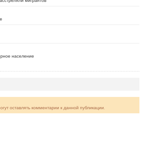
расстреляли мигрантов
е
ирное население
могут оставлять комментарии к данной публикации.