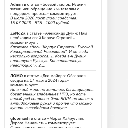
Admin
в статье «Боевой листок: Реалии
жизни или обращение к читателям о
поддержке проекта» комментирует:
В июле 2026 поступили средства:
15.07.2026 - ВТБ - 1000 рублей....
ZaNoZa
в статье «Александр Дугин: Нам
необходим свой Корпус Стражей»
комментирует:
Ключевое здесь:"Корпус Стражей. Русской
Консервативной Революции". И отсюда
несколько вопросов. 1. Когда г-н Дугин
планирует Русскую Консервативную
Революцию"?. 2....
ЛОМО
в статье «Два майора: Обзорная
сводка на 17 марта 2024 года»
комментирует:
Ни в коей мере не хотелось бы защищать
богатеньких владельцев НПЗ, но есть
целый ряд вопросов. Эти БПЛА не мавик и
антидроновые ружья и прочее что можно
купить в свободном доступе...
gloomach
в статье «Марат Хайруллин:
Дорога Ненависти» комментирует:
Отличная статья, уважение автору, а