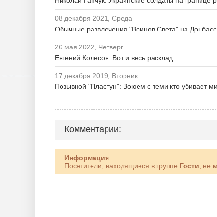
Николай Ганчук: Украинские солдаты на границе 
08 декабря 2021, Среда
Обычные развлечения "Воинов Света" на Донбасс
26 мая 2022, Четверг
Евгений Колесов: Вот и весь расклад
17 декабря 2019, Вторник
Позывной "Пластун": Воюем с теми кто убивает м
Комментарии:
Информация
Посетители, находящиеся в группе
Гости
, не 