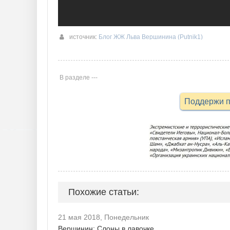
источник:
Блог ЖЖ Льва Вершинина (Putnik1)
В разделе ---
Поддержи п
Похожие статьи:
21 мая 2018, Понедельник
Вершинин: Слоны в лавочке