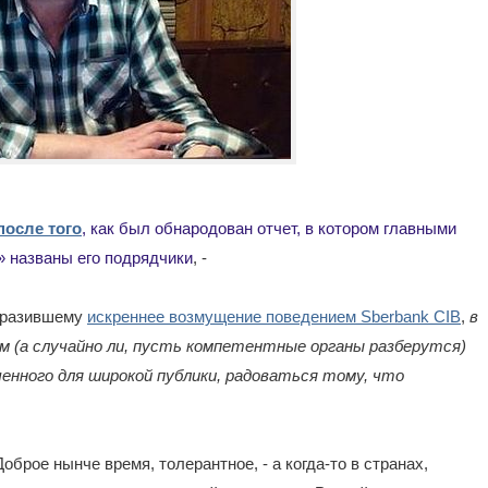
после того
, как был обнародован отчет, в котором главными
» названы его подрядчики
, -
выразившему
искреннее возмущение поведением Sberbank CIB
,
в
 (а случайно ли, пусть компетентные органы разберутся)
ченного для широкой публики, радоваться тому, что
Доброе нынче время, толерантное, - а когда-то в странах,