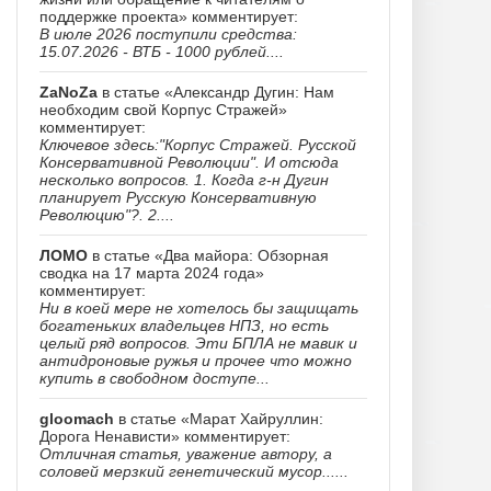
поддержке проекта» комментирует:
В июле 2026 поступили средства:
15.07.2026 - ВТБ - 1000 рублей....
ZaNoZa
в статье «Александр Дугин: Нам
необходим свой Корпус Стражей»
комментирует:
Ключевое здесь:"Корпус Стражей. Русской
Консервативной Революции". И отсюда
несколько вопросов. 1. Когда г-н Дугин
планирует Русскую Консервативную
Революцию"?. 2....
ЛОМО
в статье «Два майора: Обзорная
сводка на 17 марта 2024 года»
комментирует:
Ни в коей мере не хотелось бы защищать
богатеньких владельцев НПЗ, но есть
целый ряд вопросов. Эти БПЛА не мавик и
антидроновые ружья и прочее что можно
купить в свободном доступе...
gloomach
в статье «Марат Хайруллин:
Дорога Ненависти» комментирует:
Отличная статья, уважение автору, а
соловей мерзкий генетический мусор......