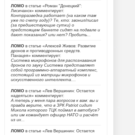
ЛОМО
в статье «Роман "Донецкий":
Лисичанск» комментирует:
Контрразведка работает (на каком там
уже по счету году)? Те, кто: звонил/писал
(за предшествующие сутки) о
предстоящем банкете сидят на подвале и
дают показания? или нет? Пробить...
ЛОМО
в статье «Алексей Живов: Развитие
дронов и противодронных средств.
Панацея» комментирует:
Система микрофонов для распознавания
дронов по звуку Система представляет
собой программно-аппаратный комплекс,
состоящий из матрицы микрофонов и
искусственного интеллекта....
ЛОМО
в статье «Лев Вершинин: Остается
надеяться» комментирует:
А теперь у меня пара вопросов к вам: вы и
правда верите, что в ЗРК Patriot сидит
Микола которого ТЦК поймал в автобусе?
или им командует офицер НАТО и расчёт
из их...
ЛОМО
в статье «Лев Вершинин: Остается