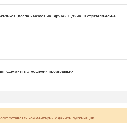
литиков (после наездов на "друзей Путина" и стратегические
воды" сделаны в отношении проигравших
могут оставлять комментарии к данной публикации.